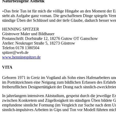
Naturbezogene Ästhetik
»Das freie Tun ist für mich die völlige Hingabe an den Moment der E
steht als Aufgabe ganz vornan. Die geschaffenen Dinge spiegeln Ver
ständige Üben der Schlüssel und der tiefe Glaube, dadurch besser werd
HENNING SPITZER
Güstrower Maler und Bildhauer
Postanschrift: Dorfstraße 12, 18276 Gutow OT Ganschow
Atelier: Neukruger Straße 5, 18273 Güstrow
Telefon 0178 1380504
spitzer@web.de
www.henningspitzer.de
VITA
Geboren 1971 in Greiz im Vogtland als Sohn eines Hafenarbeiters u
im Porträtzeichnen eine Neigung zum bildlichen Erfassen des Erfa
freiberufllichen Designertätigkeit der Drang nach sinnlich-zweckfre
In jahrelangem intensiven Aktstudium, gespeist durch die jeweilige
zwischen Konkretem und Zügellosigkeit im ständigen Üben bildete Gr
empfundene sinnliche Formung (im Vergleich zur Suche nach dem Um
sinnlich-impulsives Arbeiten in Gips und Ton vor Modell führten mi