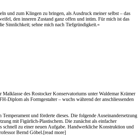
eln und zum Klingen zu bringen, als Ausdruck meiner selbst – das
fel, den inneren Zustand ganz offen und intim. Für mich ist das
die Sinnlichkeit; sehne mich nach Tiefgründigkeit.«
der Malklasse des Rostocker Konservatoriums unter Waldemar Krämer
 FH-Diplom als Formgestalter – wuchs während der anschliessenden
in Temperament und förderte dieses. Die folgende Auseinandersetzung
ung mit Figürlich-Plastischem. Die zunächst als einfacher
 schnell zu einer neuen Aufgabe. Handwerkliche Konstruktion und
rofessor Bernd Göbel.[read more]