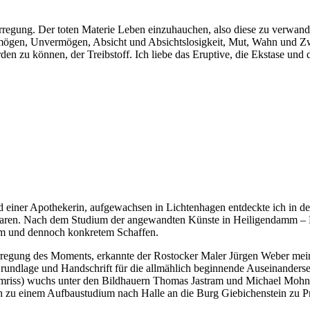
rregung. Der toten Materie Leben einzuhauchen, also diese zu verwand
mögen, Unvermögen, Absicht und Absichtslosigkeit, Mut, Wahn und Zwei
en zu können, der Treibstoff. Ich liebe das Eruptive, die Ekstase und 
nd einer Apothekerin, aufgewachsen in Lichtenhagen entdeckte ich in 
hrbaren. Nach dem Studium der angewandten Künste in Heiligendamm –
iem und dennoch konkretem Schaffen.
 Erregung des Moments, erkannte der Rostocker Maler Jürgen Weber me
undlage und Handschrift für die allmählich beginnende Auseinandersetz
riss) wuchs unter den Bildhauern Thomas Jastram und Michael Mohns
ch zu einem Aufbaustudium nach Halle an die Burg Giebichenstein zu P