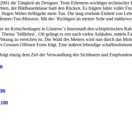
2001 die Tätigkeit als Designer. Trotz Erlernens wichtiger technischer F
ebten, der Bildhauerklasse bald den Rücken. Es folgten Jahre voller 
 Jürgen Weber beflügelte mein Tun. Die lang ersehnte Einheit von Lebe
Immer-Tun-Müssens. Mit der `Richtigen`an meiner Seite und mittlerweil
er im Krönchenhagen in Güstrow´s Innenstadt den schöpferischen Rahm
ma `Stillleben`. Oft gelingt es erst nach vielen Anläufen, mittels Fa
rkung zu erreichen ist. Die Wahl des Metiers wird nun durch das Moti
der Grossen Offenen Form folgt. Eine äußerst lebendige schaffensbetont
folgt einzig dem Ziel der Verwandlung des Sichtbaren und Empfundenen
cm
 cm
6 cm